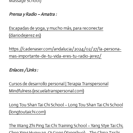
Massage School)
Prensa y Radio – Amatra :
Escapadas de yoga, y mucho más, para reconectar
(diariodejerez.es)
https://cadenaser.com/andalucia/2024/02/27/la-persona-
mas-importante-de-tu-vida-eres-tu-radio-jerez/
Enlaces /Links :
Cursos de desarrollo personal | Terapia Transpersonal
Mindfulness (escuelatranspersonal.com)
Long Tou Shan Tai Chi School – Long Tou Shan Tai Chi School
(longtoutaichi.com)
The Wang Zhi Ping Tai Chi Training School – Yang Stye Tai Chi,
Chen Xinyi Hunyuan, Qi Gong (Yangshuo) – The China Taichi