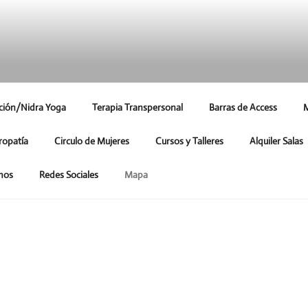
ción/Nidra Yoga
Terapia Transpersonal
Barras de Access
M
ropatía
Circulo de Mujeres
Cursos y Talleres
Alquiler Salas
mos
Redes Sociales
Mapa