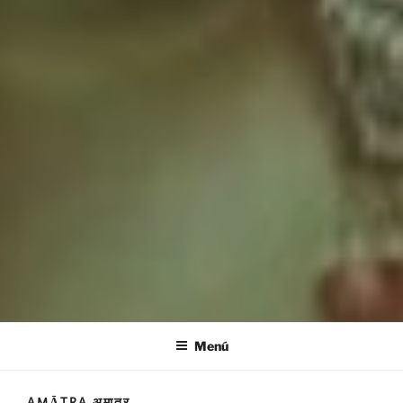
Menú
AMĀTRA अमात्र