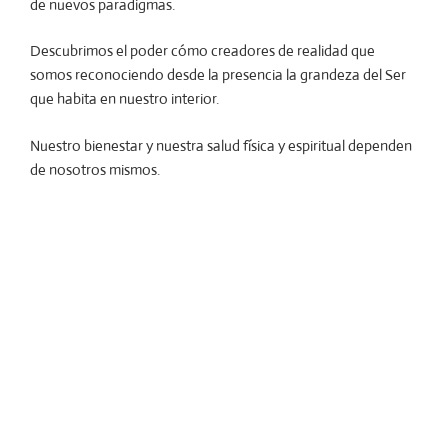
de nuevos paradigmas.
Descubrimos el poder cómo creadores de realidad que
somos reconociendo desde la presencia la grandeza del Ser
que habita en nuestro interior.
Nuestro bienestar y nuestra salud física y espiritual dependen
de nosotros mismos.
«Dios ayuda a quien se ayuda «
«Sé tú mismo el cambio que quieras ver en el mundo”.
Amātra y los cuatro estados de conciencia